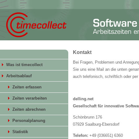
Kontakt
Bei Fragen, Problemen und Anregung
Was ist timecollect
Sie uns eine Mail an die unten gena
Arbeitsablauf
auch telefonisch, schriftlich oder p
Zeiten erfassen
Zeiten verarbeiten
delling.net
Gesellschaft für innovative Soft
Zeiten abrechnen
Schönbrunn 176
Personalplanung
07929 Saalburg-Ebersdorf
Statistik
Telefon:
+49 (036651) 6360