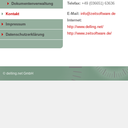
Telefax:
+49 (036651) 63636
Dokumentenverwaltung
E-Mail:
info@zeitsoftware.de
Kontakt
Internet:
Impressum
http://www.delling.net/
http://www.zeitsoftware.de/
Datenschutzerklärung
© delling.net GmbH